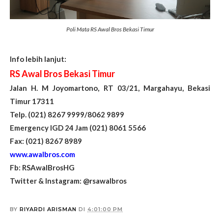
Poli Mata RS Awal Bros Bekasi Timur
Info lebih lanjut:
RS Awal Bros Bekasi Timur
Jalan H. M Joyomartono, RT 03/21, Margahayu, Bekasi
Timur 17311
Telp. (021) 8267 9999/8062 9899
Emergency IGD 24 Jam (021) 8061 5566
Fax: (021) 8267 8989
www.awalbros.com
Fb: RSAwalBrosHG
Twitter & Instagram: @rsawalbros
BY
RIYARDI ARISMAN
DI
4:01:00 PM