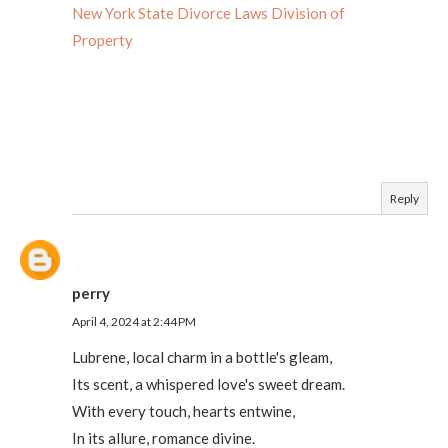
New York State Divorce Laws Division of
Property
Reply
perry
April 4, 2024 at 2:44 PM
Lubrene, local charm in a bottle's gleam,
Its scent, a whispered love's sweet dream.
With every touch, hearts entwine,
In its allure, romance divine.