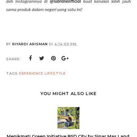
deh Instagramnya di
@lubreneofficial
buat kenalan lebih jauh
sama produk dalam negeri yang satu ini!
BY
RIYARDI ARISMAN
DI
4:14:00 PM
SHARE:
TAGS
EXPERIENCE
LIFESTYLE
YOU MIGHT ALSO LIKE
Menikmati Green Initiative BSD City by Sinar Mas Land,