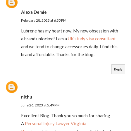
Alexa Demie
February 28, 2023 at 6:35 PM
Lubrene has my heart now. My new obsession with
a brand unlocked! I am a
UK study visa consultant
and we tend to change accessories daily. I find this
brand affordable. Thanks for the blog.
Reply
nithu
June 26, 2023 at 5:49 PM
Excellent Blog. Thank you so much for sharing.
A
Personal Injury Lawyer Virginia