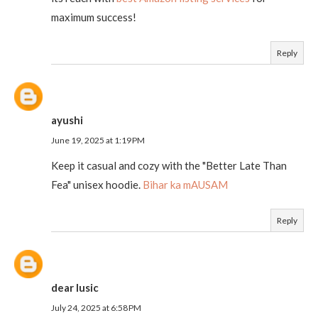
maximum success!
Reply
ayushi
June 19, 2025 at 1:19 PM
Keep it casual and cozy with the "Better Late Than
Fea" unisex hoodie.
Bihar ka mAUSAM
Reply
dear lusic
July 24, 2025 at 6:58 PM