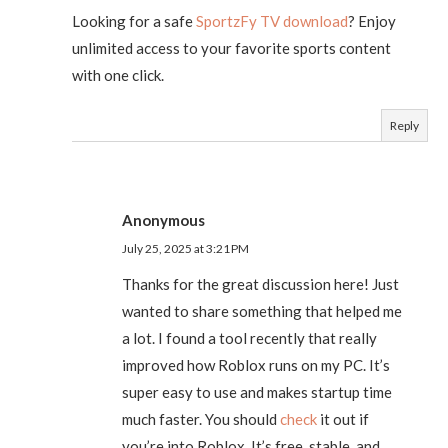
Looking for a safe
SportzFy TV download
? Enjoy
unlimited access to your favorite sports content
with one click.
Reply
Anonymous
July 25, 2025 at 3:21 PM
Thanks for the great discussion here! Just
wanted to share something that helped me
a lot. I found a tool recently that really
improved how Roblox runs on my PC. It’s
super easy to use and makes startup time
much faster. You should
check
it out if
you’re into Roblox. It’s free, stable, and