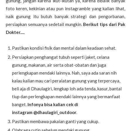
gunung, jangan karena ikut-ikutan ya, karena dibalik banyak
foto keren, kekinian atau pun instagramble yang kalian lihat,
naik gunung itu butuh banyak strategi dan pengorbanan,
persiapkan semuanya sedetail mungkin.
Berikut tips dari Pak
Dokter.....
Pastikan kondisi fisik dan mental dalam keadaan sehat.
Persiapkan penghangat tubuh seperti jaket, celana
gunung, makanan, air serta obat-obatan dan juga
perlengkapan mendaki lainnya. Nah, saya ada saran nih
kalau kalian mau cari peralatan gunung yang terpercaya,
beli aja di Dhaulagiri, lengkap loh ada tenda, kasur, bantal
tiup dan perlengkapan mendaki lainnya yang bermanfaat
banget.
Infonya bisa kalian cek di
instagram @dhaulagiri_outdoor
.
Pastikan membawa pakaian ganti yang cukup.
Olahraga rutin sebelum mendaki gunung.