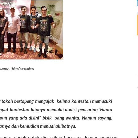
 pemain film Adrenaline
 tokoh bertopeng mengajak kelima kontestan memasuki
empat kontestan lainnya memulai audisi pencarian 'Hantu
un yang ada disini"
bisik sang wanita. Namun sayang,
garnya dan kemudian menuai akibatnya.
i sangat cocok untuk disaksikan bersama dengan popcron,