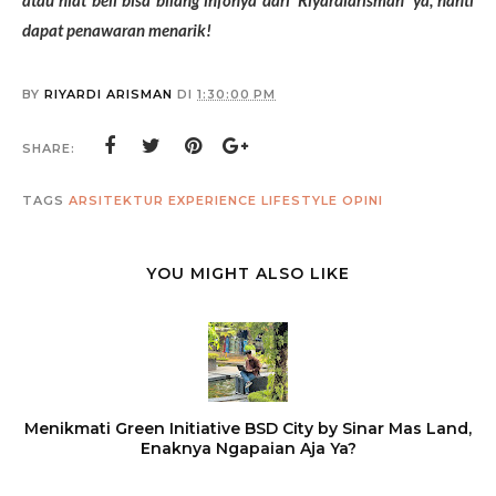
atau niat beli bisa bilang infonya dari ‘Riyardiarisman’ ya, nanti
dapat penawaran menarik!
BY
RIYARDI ARISMAN
DI
1:30:00 PM
SHARE:
TAGS
ARSITEKTUR
EXPERIENCE
LIFESTYLE
OPINI
YOU MIGHT ALSO LIKE
Menikmati Green Initiative BSD City by Sinar Mas Land,
Enaknya Ngapaian Aja Ya?