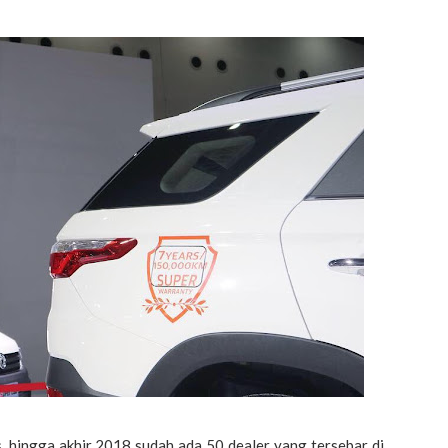
, hingga akhir 2018 sudah ada 50 dealer yang tersebar di