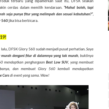
roduk terbaru yang dipamerkan saat itu, DFSK seakan
akin cerdas dalam memilih kendaraan.
“Mahal boleh, tapi
ah saja punya fitur yang melimpah dan sesuai kebutuhan?”
,
y 560
jika bisa berbicara.
19!
9 lalu, DFSK Glory 560 sudah menjadi pusat perhatian.
Saya
 murah dengani fitur di dalamnya yang tak murah
, buktinya
560 mendaptkan penghargaan
Best Low SUV
, yang membuat
obanya, dan membuat Glory 560 kembali mendapatkan
e Cars
di event yang sama. Waw!