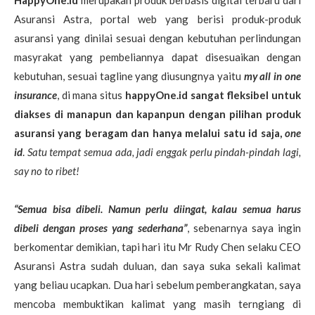
HappyOne.id
merupakan produk berbasis digital terbaru dari
Asuransi Astra, portal web yang berisi produk-produk
asuransi yang dinilai sesuai dengan kebutuhan perlindungan
masyrakat yang pembeliannya dapat disesuaikan dengan
kebutuhan, sesuai tagline yang diusungnya yaitu
my all in one
insurance
, di mana situs
happyOne.id sangat fleksibel untuk
diakses di manapun dan kapanpun dengan pilihan produk
asuransi yang beragam dan hanya melalui satu id saja,
one
id
.
Satu tempat semua ada, jadi enggak perlu pindah-pindah lagi,
say no to ribet!
“Semua bisa dibeli. Namun perlu diingat, kalau semua harus
dibeli dengan proses yang sederhana”
, sebenarnya saya ingin
berkomentar demikian, tapi hari itu Mr Rudy Chen selaku CEO
Asuransi Astra sudah duluan, dan saya suka sekali kalimat
yang beliau ucapkan. Dua hari sebelum pemberangkatan, saya
mencoba membuktikan kalimat yang masih terngiang di