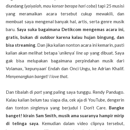
diundang (
yaiyalah, mau konser berapa hari coba
) tapi 25 musisi
yang meramaikan acara tersebut cukup mewakili, dan
membuat saya mengenal banyak hal, artis, serta genre musik
baru.
Saya suka bagaimana Detikcom mengemas acara ini,
gratis, bukan di
outdoor
karena kalau hujan bingung, dan
bisa streaming
. Dan jika kalian nonton acara ini kemarin, pasti
kalian akan melihat betapa ‘uniknya’
line up
yang dibuat. Saya
gak bisa melupakan bagaimana perpindahan musik dari
Volamax, ‘kepunyaan’ Endah dan Onci Ungu, ke Adrian Khalif.
Menyenangkan banget! I love that
.
Dan tibalah di
part
yang paling saya tunggu. Rendy Pandugo.
Kalau kalian belum tau siapa dia, cek aja di YouTube, dengerin
dan tonton
single
nya yang berjudul I Don’t Care.
Bangke
banget! kirain Sam Smith, musik ama suaranya hampir mirip
di telinga saya
. Kemudian dalam video clipnya tersebut,