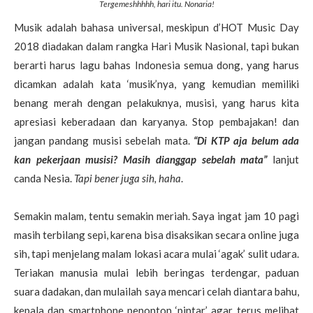
Tergemeshhhhh, hari itu. Nonaria!
Musik adalah bahasa universal, meskipun d’HOT Music Day
2018 diadakan dalam rangka Hari Musik Nasional, tapi bukan
berarti harus lagu bahas Indonesia semua dong, yang harus
dicamkan adalah kata ‘musik’nya, yang kemudian memiliki
benang merah dengan pelakuknya, musisi, yang harus kita
apresiasi keberadaan dan karyanya. Stop pembajakan! dan
jangan pandang musisi sebelah mata.
“Di KTP aja belum ada
kan pekerjaan musisi? Masih dianggap sebelah mata”
lanjut
canda Nesia.
Tapi bener juga sih, haha
.
Semakin malam, tentu semakin meriah. Saya ingat jam 10 pagi
masih terbilang sepi, karena bisa disaksikan secara online juga
sih, tapi menjelang malam lokasi acara mulai ‘agak’ sulit udara.
Teriakan manusia mulai lebih beringas terdengar, paduan
suara dadakan, dan mulailah saya mencari celah diantara bahu,
kepala dan smartphone penonton ‘pintar’ agar terus melihat