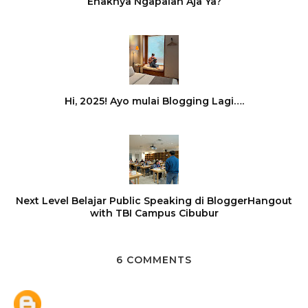
Enaknya Ngapaian Aja Ya?
Hi, 2025! Ayo mulai Blogging Lagi….
Next Level Belajar Public Speaking di BloggerHangout
with TBI Campus Cibubur
6 COMMENTS