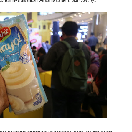
contohnya disajikan bersama salad,
makin yummy...