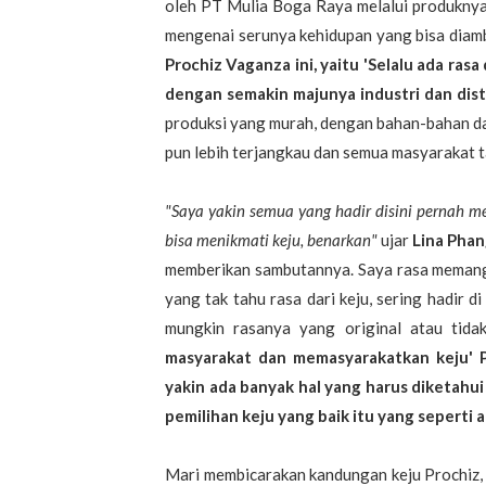
oleh PT Mulia Boga Raya melalui produkny
mengenai serunya kehidupan yang bisa diamb
Prochiz Vaganza ini, yaitu 'Selalu ada ras
dengan semakin majunya industri dan distr
produksi yang murah, dengan bahan-bahan da
pun lebih terjangkau dan semua masyarakat ta
"Saya yakin semua yang hadir disini pernah 
bisa menikmati keju, benarkan"
ujar
Lina Pha
memberikan sambutannya. Saya rasa memang 
yang tak tahu rasa dari keju, sering hadir 
mungkin rasanya yang original atau tida
masyarakat dan memasyarakatkan keju'
yakin ada banyak hal yang harus diketahu
pemilihan keju yang baik itu yang seperti 
Mari membicarakan kandungan keju Prochiz, s