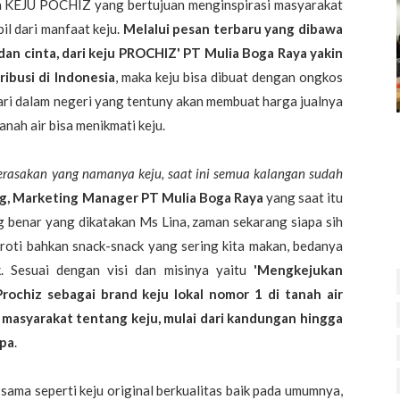
a KEJU POCHIZ yang bertujuan menginspirasi masyarakat
il dari manfaat keju.
Melalui pesan terbaru yang dibawa
a dan cinta, dari keju PROCHIZ' PT Mulia Boga Raya yakin
ibusi di Indonesia
, maka keju bisa dibuat dengan ongkos
ri dalam negeri yang tentuny akan membuat harga jualnya
nah air bisa menikmati keju.
merasakan yang namanya keju, saat ini semua kalangan sudah
ng, Marketing Manager PT Mulia Boga Raya
yang saat itu
benar yang dikatakan Ms Lina, zaman sekarang siapa sih
di roti bahkan snack-snack yang sering kita makan, bedanya
k. Sesuai dengan visi dan misinya yaitu
'Mengkejukan
Prochiz sebagai brand keju lokal nomor 1 di tanah air
i masyarakat tentang keju, mulai dari kandungan hingga
apa
.
ama seperti keju original berkualitas baik pada umumnya,