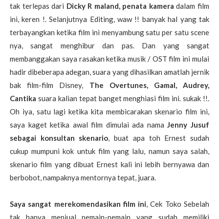
tak terlepas dari
Dicky R maland, penata kamera
dalam film
ini, keren !. Selanjutnya Editing, waw !! banyak hal yang tak
terbayangkan ketika film ini menyambung satu per satu scene
nya, sangat menghibur dan pas. Dan yang sangat
membanggakan saya rasakan ketika musik / OST film ini mulai
hadir dibeberapa adegan, suara yang dihasilkan amatlah jernik
bak film-film Disney,
The Overtunes, Gamal, Audrey,
Cantika
suara kalian tepat banget menghiasi film ini. sukak !!.
Oh iya, satu lagi ketika kita membicarakan skenario film ini,
saya kaget ketika awal film dimulai ada nama
Jenny Jusuf
sebagai konsultan skenario
, buat apa toh Ernest sudah
cukup mumpuni kok untuk film yang lalu, namun saya salah,
skenario film yang dibuat Ernest kali ini lebih bernyawa dan
berbobot, nampaknya mentornya tepat, juara.
Saya sangat merekomendasikan film ini
, Cek Toko Sebelah
tak hanya menjual pemain-pemain yang sudah memiliki