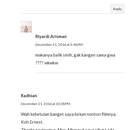
Reply
Riyardi Arisman
December 21, 2016 at 3:46 PM
makanya balik sinih, gak kangen sama gwa
???? wkwkw
Radhian
December 21, 2016 at 10:38 PM
Wah kebetulan banget saya belum nonton filmnya,
Koh Ernest.
Thanks reviewnya, Mas. Menurut saya sih ga ada