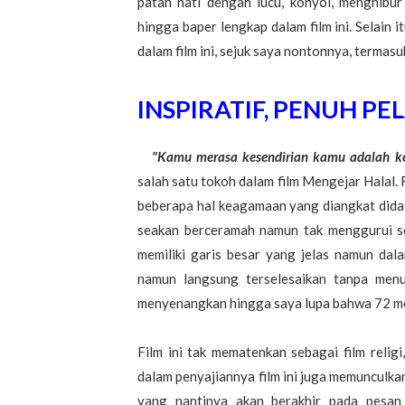
patah hati dengan lucu, konyol, menghibu
hingga baper lengkap dalam film ini. Selain it
dalam film ini, sejuk saya nontonnya, termasu
INSPIRATIF, PENUH P
"Kamu merasa kesendirian kamu adalah ke
salah satu tokoh dalam film Mengejar Halal.
beberapa hal keagamaan yang diangkat dida
seakan berceramah namun tak menggurui ser
memiliki garis besar yang jelas namun dal
namun langsung terselesaikan tanpa menu
menyenangkan hingga saya lupa bahwa 72 men
Film ini tak mematenkan sebagai film religi
dalam penyajiannya film ini juga memunculka
yang nantinya akan berakhir pada pesan