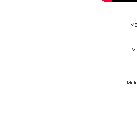
ME
M.
Muha