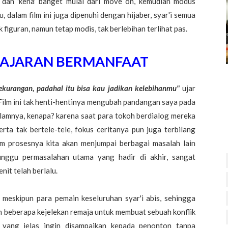
r dan 'kena' banget mulai dari move on, kemudian modus
u, dalam film ini juga dipenuhi dengan hijaber, syar'i semua
k figuran, namun tetap modis, tak berlebihan terlihat pas.
ELAJARAN BERMANFAAT
kurangan, padahal itu bisa kau jadikan kelebihanmu"
ujar
 Film ini tak henti-hentinya mengubah pandangan saya pada
lamnya, kenapa? karena saat para tokoh berdialog mereka
ta tak bertele-tele, fokus ceritanya pun juga terbilang
am prosesnya kita akan menjumpai berbagai masalah lain
nggu permasalahan utama yang hadir di akhir, sangat
it telah berlalu.
, meskipun para pemain keseluruhan syar'i abis, sehingga
n beberapa kejelekan remaja untuk membuat sebuah konflik
 yang jelas ingin disampaikan kepada penonton tanpa