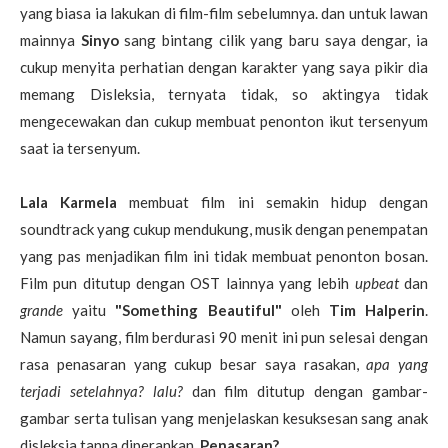
yang biasa ia lakukan di film-film sebelumnya. dan untuk lawan
mainnya
Sinyo
sang bintang cilik yang baru saya dengar, ia
cukup menyita perhatian dengan karakter yang saya pikir dia
memang Disleksia, ternyata tidak, so aktingya tidak
mengecewakan dan cukup membuat penonton ikut tersenyum
saat ia tersenyum.
Lala Karmela
membuat film ini semakin hidup dengan
soundtrack yang cukup mendukung, musik dengan penempatan
yang pas menjadikan film ini tidak membuat penonton bosan.
Film pun ditutup dengan OST lainnya yang lebih
upbeat
dan
grande
yaitu
"Something Beautiful"
oleh
Tim Halperin
.
Namun sayang, film berdurasi 90 menit ini pun selesai dengan
rasa penasaran yang cukup besar saya rasakan,
apa yang
terjadi setelahnya? lalu?
dan film ditutup dengan gambar-
gambar serta tulisan yang menjelaskan kesuksesan sang anak
disleksia tanpa diperankan.
Penasaran?