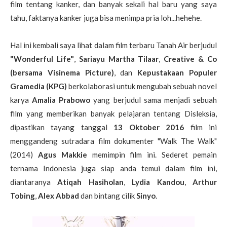
film tentang kanker, dan banyak sekali hal baru yang saya
tahu, faktanya kanker juga bisa menimpa pria loh...hehehe.
Hal ini kembali saya lihat dalam film terbaru Tanah Air berjudul
"Wonderful Life"
,
Sariayu Martha Tilaar
,
Creative & Co
(bersama Visinema Picture)
, dan
Kepustakaan Populer
Gramedia (KPG)
berkolaborasi untuk mengubah sebuah novel
karya
Amalia Prabowo
yang berjudul sama menjadi sebuah
film yang memberikan banyak pelajaran tentang Disleksia,
dipastikan tayang tanggal
13 Oktober 2016
film ini
menggandeng sutradara film dokumenter "Walk The Walk"
(2014)
Agus Makkie
memimpin film ini. Sederet pemain
ternama Indonesia juga siap anda temui dalam film ini,
diantaranya
Atiqah Hasiholan
,
Lydia Kandou
,
Arthur
Tobing
,
Alex Abbad
dan bintang cilik
Sinyo
.