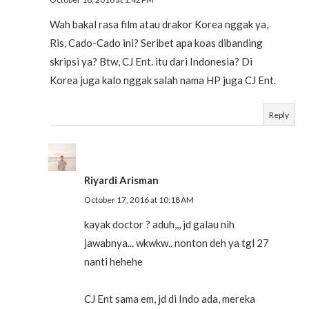
Wah bakal rasa film atau drakor Korea nggak ya,
Ris, Cado-Cado ini? Seribet apa koas dibanding
skripsi ya? Btw, CJ Ent. itu dari Indonesia? Di
Korea juga kalo nggak salah nama HP juga CJ Ent.
Reply
Riyardi Arisman
October 17, 2016 at 10:18 AM
kayak doctor ? aduh,,, jd galau nih
jawabnya... wkwkw.. nonton deh ya tgl 27
nanti hehehe
CJ Ent sama em, jd di Indo ada, mereka