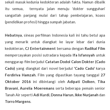
sekali masuk kedunia kedokteran adalah fakta. Namun dibalik
itu semua, ternyata jalan menuju 'dokter sungguhan'
sangatlah panjang mulai dari tahap pembelajaran, koass
(pendidikan profesi) hingga sumpah jabatan.
Hebatnya
, sineas perfilman Indonesia kali ini tahu betul apa
yang menarik untuk diangkat ke layar lebar dari dunia
kedokteran,
CJ Entertainment
bersama dengan
Radikal Film
mempercayakan posisi sutradara kepada
Ifa Isfansyah
untuk
menggarap film berjudul
Catatan Dodol Calon Dokter (Cado
Cado)
yang diangkat dari novel berjudul
'Cado Cado'
karya
Ferdiriva Hamzah
. Film yang dipastikan tayang tanggal
27
Oktober 2016
ini dibintangi oleh
Adipati Dolken
,
Tika
Bravani
,
Aurelia Moeremans
serta beberapa pemain senior
Tanah Air seperti
Adi Kurdi
,
Donna Harun
,
Ikke Nurjanah
dan
Torro Margens
.