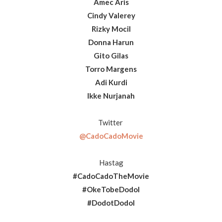
Amec Aris
Cindy Valerey
Rizky Mocil
Donna Harun
Gito Gilas
Torro Margens
Adi Kurdi
Ikke Nurjanah
Twitter
@CadoCadoMovie
Hastag
#CadoCadoTheMovie
#OkeTobeDodol
#DodotDodol