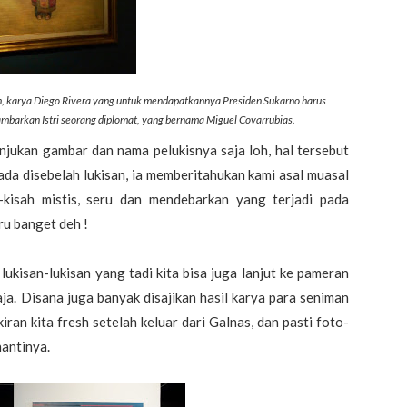
loh, karya Diego Rivera yang untuk mendapatkannya Presiden Sukarno harus
mbarkan Istri seorang diplomat, yang bernama Miguel Covarrubias.
njukan gambar dan nama pelukisnya saja loh, hal tersebut
rada disebelah lukisan, ia memberitahukan kami asal muasal
h-kisah mistis, seru dan mendebarkan yang terjadi pada
ru banget deh !
kisan-lukisan yang tadi kita bisa juga lanjut ke pameran
ja. Disana juga banyak disajikan hasil karya para seniman
ran kita fresh setelah keluar dari Galnas, dan pasti foto-
nantinya.