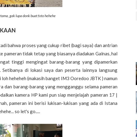
rtama, gak lupa donk buat foto hehehe
DEKAAN
di bahwa proses yang cukup ribet (bagi saya) dan antrian
g ke pameran tidak tetap yang biasanya diadakan Galnas, hal
angat tinggi mengingat barang-barang yang dipamerkan
 Setibanya di lokasi saya dan peserta lainnya langsung
ri loh heheheh (makasih banget IM3 Ooredoo JBTK ) namun
era dan barang-barang yang mengganggu selama pameran
modalkan kamera HP kami pun siap menjelajah pameran 17 |
nah, pameran ini berisi lukisan-lukisan yang ada di Istana
he... so let's go.....