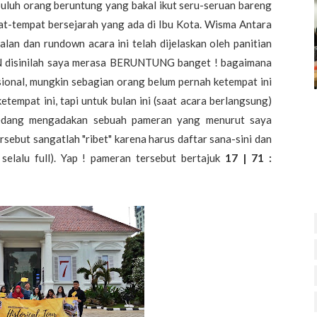
puluh orang beruntung yang bakal ikut seru-seruan bareng
t-tempat bersejarah yang ada di Ibu Kota. Wisma Antara
lan dan rundown acara ini telah dijelaskan oleh panitian
AN disinilah saya merasa BERUNTUNG banget ! bagaimana
sional, mungkin sebagian orang belum pernah ketempat ini
etempat ini, tapi untuk bulan ini (saat acara berlangsung)
 sedang mengadakan sebuah pameran yang menurut saya
sebut sangatlah "ribet" karena harus daftar sana-sini dan
elalu full). Yap ! pameran tersebut bertajuk
17 | 71 :