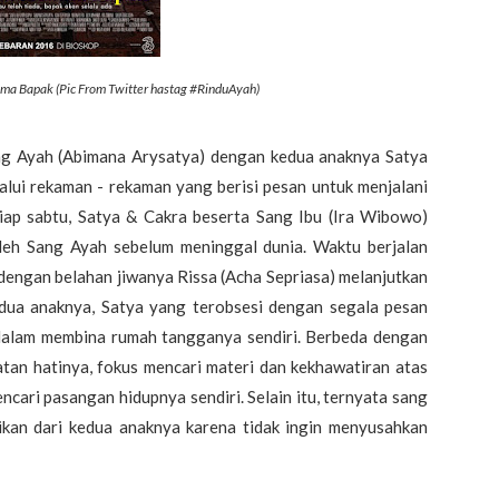
ama Bapak (Pic From Twitter hastag #RinduAyah)
g Ayah (Abimana Arysatya) dengan kedua anaknya Satya
alui rekaman - rekaman yang berisi pesan untuk menjalani
iap sabtu, Satya & Cakra beserta Sang Ibu (Ira Wibowo)
leh Sang Ayah sebelum meninggal dunia. Waktu berjalan
dengan belahan jiwanya Rissa (Acha Sepriasa) melanjutkan
edua anaknya, Satya yang terobsesi dengan segala pesan
 dalam membina rumah tangganya sendiri. Berbeda dengan
tan hatinya, fokus mencari materi dan kekhawatiran atas
ncari pasangan hidupnya sendiri. Selain itu, ternyata sang
ikan dari kedua anaknya karena tidak ingin menyusahkan