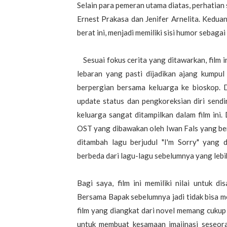
Selain para pemeran utama diatas, perhatian
Ernest Prakasa dan Jenifer Arnelita. Kedua
berat ini, menjadi memiliki sisi humor sebaga
Sesuai fokus cerita yang ditawarkan, film 
lebaran yang pasti dijadikan ajang kumpul 
berpergian bersama keluarga ke bioskop. 
update status dan pengkoreksian diri send
keluarga sangat ditampilkan dalam film ini
OST yang dibawakan oleh Iwan Fals yang ber
ditambah lagu berjudul "I'm Sorry" yang 
berbeda dari lagu-lagu sebelumnya yang lebih
Bagi saya, film ini memiliki nilai untuk d
Bersama Bapak sebelumnya jadi tidak bisa 
film yang diangkat dari novel memang cuku
untuk membuat kesamaan imajinasi seseora