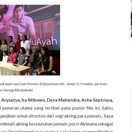
ak hadir saat Gala Premier di Epicentrum XXI , Jumat (1/7) malam. (pic from
ter hastag #RinduAyah)
Arysatya, Ira Wibowo, Deva Mahendra, Acha Septriasa,
 pemeran utama yang terlihat pada poster film ini, Sabtu
anjikan untuk ditonton dari segi akting para pemain,. Saya
nikmati akting keseluruhan pemain, porsi Abimana sebagai
enapa "mendengarkan suaranya saja tanpa memperlihatkan