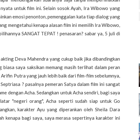
yata untuk film ini. Selain sosok Ayah, Ira Wibowo yang
ainkan emosi penonton, pemenggalan kata tiap dialog yang
rang mengetahui kenapa alasan film ini memilih Ira Wibowo,
n pilihannya SANGAT TEPAT ! penasaran? sabar ya, 5 juli di
 akting Deva Mahendra yang cukup baik jika dibandingkan
g biasa saya saksikan memang masih terlihat dalam peran
rifin Putra yang jauh lebih baik dari film-film sebelumnya,
eptriasa ? pasalnya pemeran Satya dalam film ini sangat
ame dengan Acha. Sedangkan untuk Acha sendiri, bagi saya
latar "negeri orang", Acha seperti sudah siap untuk Go
yangkan, karakter Ayu yang diperankan oleh Sheila Dara
ah kenapa bagi saya, saya merasa sepertinya karakter ini